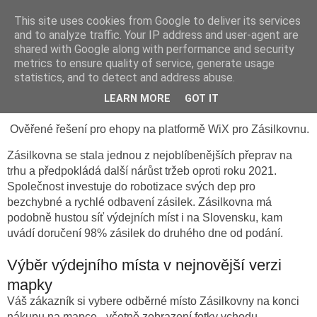
This site uses cookies from Google to deliver its services
Vývojový blog ostryweb.cz
and to analyze traffic. Your IP address and user-agent are
shared with Google along with performance and security
metrics to ensure quality of service, generate usage
statistics, and to detect and address abuse.
středa 2. března 2022
Zásilkovna pro eshop na WiXu
LEARN MORE
GOT IT
Ověřené řešení pro ehopy na platformě WiX pro Zásilkovnu.
Zásilkovna se stala jednou z nejoblíbenějších přeprav na
trhu a předpokládá další nárůst tržeb oproti roku 2021.
Společnost investuje do robotizace svých dep pro
bezchybné a rychlé odbavení zásilek. Zásilkovna má
podobně hustou síť výdejních míst i na Slovensku, kam
uvádí doručení 98% zásilek do druhého dne od podání.
Výběr výdejního místa v nejnovější verzi
mapky
Váš zákazník si vybere odběrné místo Zásilkovny na konci
nákupu na mapce - včetně zobrazení fotky vchodu,